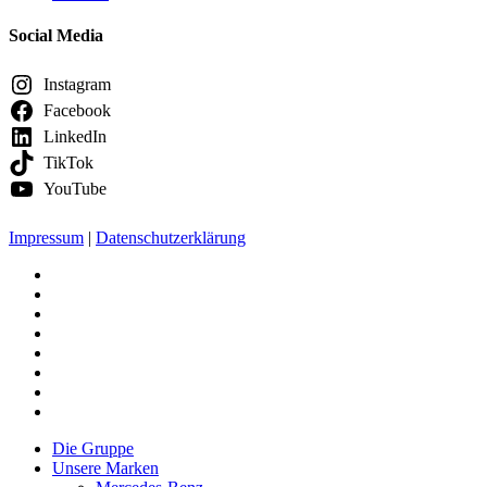
Social Media
Instagram
Facebook
LinkedIn
TikTok
YouTube
Impressum
|
Datenschutzerklärung
facebook
linkedin
youtube
google-
plus
instagram
tiktok
phone
email
Close
Die Gruppe
Menu
Unsere Marken