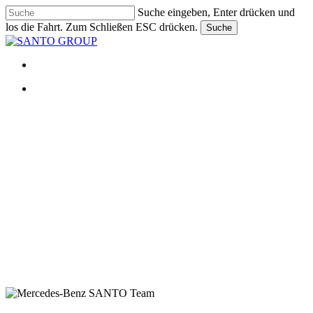
Skip
Suche eingeben, Enter drücken und
to
los die Fahrt. Zum Schließen ESC drücken.
Suche
main
Close
content
Search
search
Menu
search
Menu